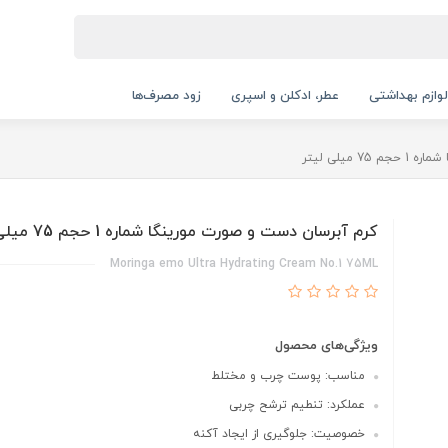
لوازم بهداشتی
عطر، ادکلن و اسپری
زود مصرف‌ها
 میلی لیتر
کرم آبرسان دست و صورت مورینگا شماره 1 حجم 75 میلی لیتر
Moringa emo Ultra Hydrating Cream No.1 75ML
ویژگی‌های محصول
مناسب: پوست چرب و مختلط
عملکرد: تنطیم ترشح چربی
خصوصیت: جلوگیری از ایجاد آکنه