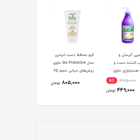
مپی آبرسان و
کرم محافظ دست ادرمین
کرم مرطوب کننده
 کننده دست و
مدل bio Protective حاوی
هیالورونیک اسید
هندولوژی حاوی
روغن‌های حیاتی حجم 75
کوزارکس
شی باتر و ویتامین E
میلی لیتر
5٪
2,993,000
8٪
485,000
805,000
تومان
 میکس بری حجم
2,850,000
449,000
تومان
توم