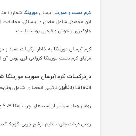
کرم دست و صورت
آبرسان
مورینگا
شمار
این محصول شامل: مغذی و آبرسانی، محافظت از پ
جلوگیری از جوش و قرمزی پوست است.
کرم آبرسان مورینگا به خاطر ترکیبات مفید و 
مزایای کرم دست مورینگا کرولتی فری بودن آن ا
درترکیبات کرم‌آبرسان صورت مورینگا شماره1می‌توان به گزینه‌های زیر اشار
LáfaOil (لافااُیل)
:ترکیبی انحصاری شامل روغن‌های 
روغن چیا
: سرشار از اسیدهای چرب امگا 3، 6 و9 و مواد معدنی، آنتی اکسیدان قوی، درخشان کننده پوست
روغن درخت چای
: تنظیم ترشح چربی، کوچک‌کنند