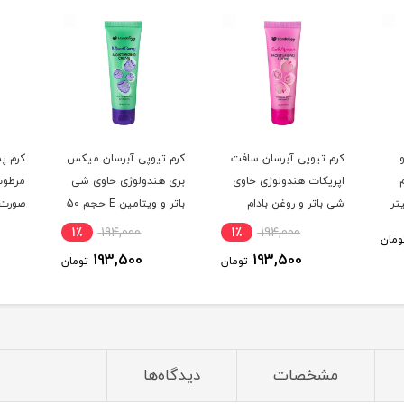
کرم تیوپی آبرسان سافت
کرم تیوپی آبرسان میکس
کرم پ
اپریکات هندولوژی حاوی
بری هندولوژی حاوی شی
مرطوب
شی باتر و روغن بادام
باتر و ویتامین E حجم 50
صورت 
حجم 50 میلی لیتر
میلی لیتر
1٪
194,000
1٪
194,000
ومان
رایحه
193,500
193,500
تومان
تومان
375 میلی لیتر
مشخصات
دیدگاه‌ها