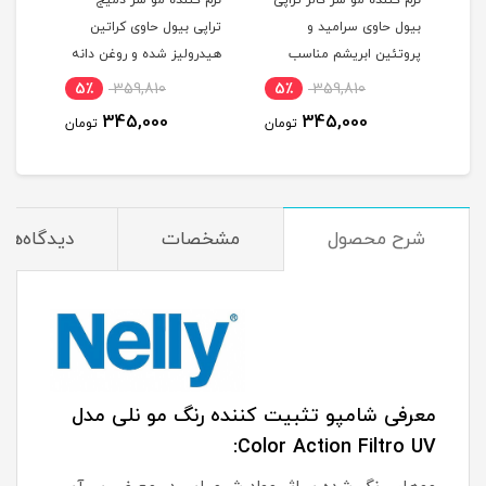
نرم کننده مو سر کالر تراپی
نرم کننده مو سر دمیج
شامپ
بیول حاوی سرامید و
تراپی بیول حاوی کراتین
کدر 
پروتئین ابریشم مناسب
هیدرولیز شده و روغن دانه
400 میلی لیتر
موهای رنگ و دکلره شده
کینوا مناسب موهای خشک
5٪
359,810
5٪
359,810
1
بدون سولفات حجم 300
و شکننده و آسیب دیده
345,000
345,000
مان
تومان
تومان
میلی لیتر
بدون سولفات حجم 300
میلی لیتر
شرح محصول
مشخصات
دیدگاه‌ها
معرفی شامپو تثبیت کننده رنگ مو نلی مدل
Color Action Filtro UV: