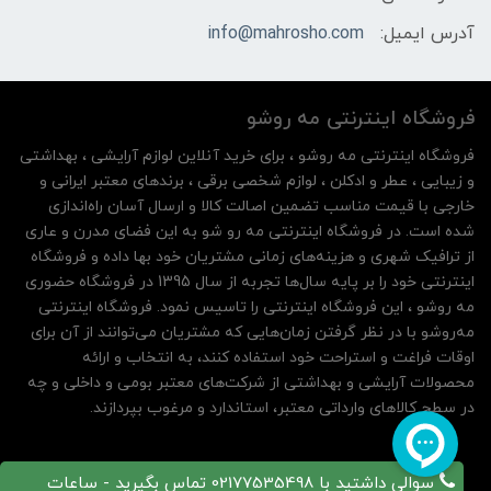
آدرس ایمیل:
info@mahrosho.com
فروشگاه اینترنتی مه‌ رو‌شو
فروشگاه اینترنتی مه‌ رو‌شو ، برای خرید آنلاین لوازم آرایشی ، بهداشتی
و زیبایی ، عطر و ادکلن ، لوازم شخصی برقی ، برندهای معتبر ایرانی و
خارجی با قیمت مناسب تضمین اصالت کالا و ارسال آسان راه‌اندازی
شده است. در فروشگاه اینترنتی مه رو شو به این فضای مدرن و عاری
از ترافیک شهری و هزینه‌های زمانی مشتریان خود بها داده و فروشگاه
اینترنتی خود را بر پایه سال‌ها تجربه از سال 1395 در فروشگاه حضوری
مه روشو ، این فروشگاه اینترنتی را تاسیس نمود. فروشگاه اینترنتی
مه‌رو‌شو با در نظر گرفتن زمان‌هایی که مشتریان می‌توانند از آن‌ برای
اوقات فراغت و استراحت خود استفاده کنند، به انتخاب و ارائه
محصولات آرایشی و بهداشتی از شرکت‌های معتبر بومی و داخلی و چه
در سطح کالاهای وارداتی معتبر، استاندارد و مرغوب بپردازند.
سوالی داشتید با 02177535498 تماس بگیرید - ساعات