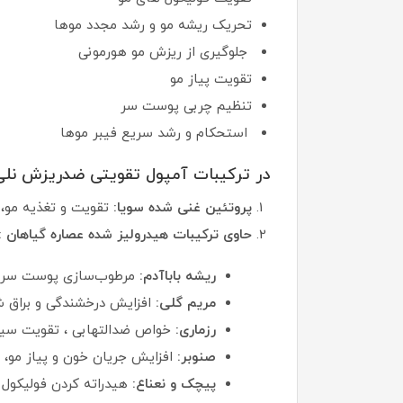
تحریک ریشه مو و رشد مجدد موها
جلوگیری از ریزش مو هورمونی
تقویت پیاز مو
تنظیم چربی پوست سر
استحکام و رشد سریع فیبر موها
در ترکیبات آمپول تقویتی ضدریزش نلی گ
پروتئین غنی شده سویا:
تقویت و تغذیه مو، 
حاوی ترکیبات هیدرولیز شده عصاره گیاهان :
ریشه باباآدم:
مرطوب‌سازی پوست سر و
مریم گلی:
افزایش درخشندگی و براق ش
رزماری:
خواص ضدالتهابی ، تقویت سی
صنوبر:
افزایش جریان خون و پیاز مو،
پیچک و نعناع:
هیدراته کردن فولیکول