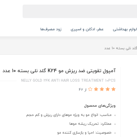
لوازم بهداشتی
عطر، ادکلن و اسپری
زود مصرف‌ها
آمپول تقویتی ضد ریزش مو K24 گلد نلی بسته 10 عدد
NELLY GOLD 24K ANTI HAIR LOSS TREATMENT 10PCS
از 42
ویژگی‌های محصول
مناسب: انواع مو به ویژه موهای دارای ریزش و کم حجم
عملکرد: تحریک ریشه موها
خصوصیت: احیا و بازسازی کننده مو