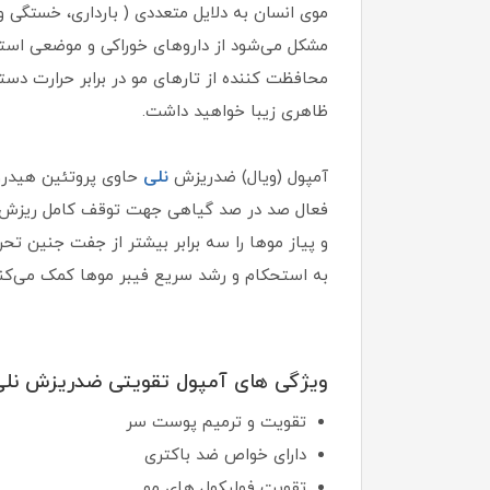
موی انسان به دلایل متعددی ( بارداری، خستگی 
مشکل می‌شود از داروهای خوراکی و موضعی استفا
محافظت کننده از تارهای مو در برابر حرارت دس
ظاهری زیبا خواهید داشت.
آمپول (ویال) ضدریزش
نلی
حاوی پروتئین هیدرو
فعال صد در صد گیاهی جهت توقف کامل ریزش مو
و پیاز موها را سه برابر بیشتر از جفت جنین تح
به استحکام و رشد سریع فیبر موها کمک می‌کند
ویژگی های آمپول تقویتی ضدریزش نلی 
تقویت و ترمیم پوست سر
دارای خواص ضد باکتری
تقویت فولیکول های مو