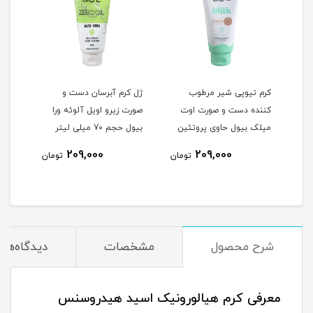
کرم تیوپی شیر مرطوب
ژل کرم آبرسان دست و
ژل ک
کننده دست و صورت اوت
صورت زیرو اویل آلوئه ورا
دست 
ی
میلک بیول حاوی پروتئین
بیول حجم 70 میلی لیتر
گیل
شیر و جو دوسر حجم 70
لیتر
209,000
209,000
مان
تومان
تومان
میلی لیتر
شرح محصول
مشخصات
دیدگاه‌ها
معرفی کرم هیالورونیک اسید هیدروسنس