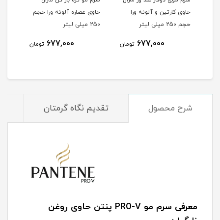
ال
سرم موی دوفاز ضد وز مارال
سرم مو گره باز کن مارال
اسپر
حاوی کارتین و آلوئه ورا
حاوی عصاره آلوئه ورا حجم
حجم 250 میلی لیتر
250 میلی لیتر
677,000
677,000
مان
تومان
تومان
شرح محصول
تقدیم نگاه گرمتان
م
معرفی سرم مو PRO-V پنتن حاوی روغن