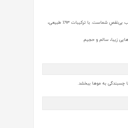
اگر به دنبال موهایی پرحجم، درخشان و سبک بدون سنگینی یا زیبایی مصنوعی هستید، اسپری حجم دهنده فیتو انتخاب بی‌نقصِ شماست. با ترکیبات ۹۳٪ طبیعی،
ایی زیبا، سالم و حجیم.
ا چسبندگی به موها ببخشد.