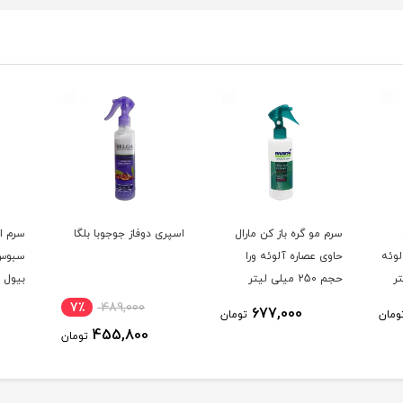
سرم مو گره باز کن مارال
اسپری دوفاز جوجوبا بلگا
سرم ا
لوئه
حاوی عصاره آلوئه ورا
سبوس 
حجم 250 میلی لیتر
بیول
رنگ ش
7٪
489,000
677,000
ومان
تومان
حجم 80 میلی لیتر
455,800
تومان