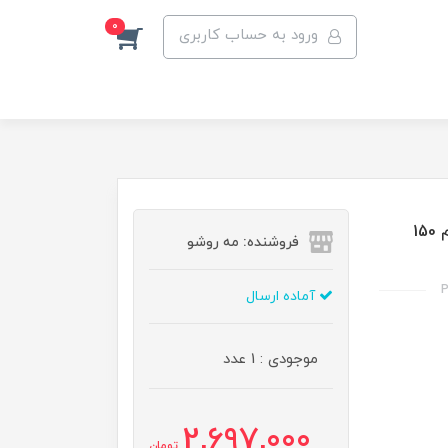
0
ورود به حساب کاربری
اسپری حجم دهنده فیتو مناسب موهای نازک و صاف حجم 150
فروشنده: مه رو‌شو
P
آماده ارسال
موجودی : 1 عدد
2,697,000
تومان