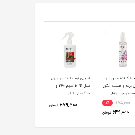
حیا کننده مو روغن
اسپری نرم کننده مو بیول
برنج و هسته انگور
مدل 10IN1 حجم 240 و
 مخصوص موهای
400 میلی لیتر
ده و آسیب دیده
1٪
655,000
479,500
تومان
649,000
تومان