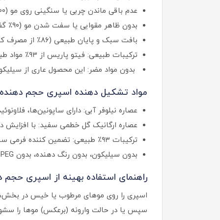
عدم باقی ماندن چربی یا سنگینی روی مو (۱۰۰٪ مصرف کنندگان گزارش کرده‌اند).
بدون ظاهر مقوایی یا سفت شدن مو (۹۰٪ گفته‌اند چنین اثری دیده نشده).
بافت سبک و پایان طبیعی (۸۶٪ از مصرف کنندگان آن را سبک و لطیف توصیف کرده‌اند).
ترکیبات طبیعی: فیتو پاریس از ۹۳٪ مواد طبیعی در فرمولاسیون این اسپری استفاده کرده است.
بدون مواد مضر: این محصول عاری از سیلیكون، رنگ‌های مصنوعی و PEG است. بنابراین، می‌توانید با اطم
مواد تشکیل دهنده اسپری حجم دهنده 
عصاره نیلوفر آبی: دارای ساپونین‌ها، فلاون
عصاره ارگانیک گل خطمی سفید: با افزایش د
ترکیبات ۹۳٪ طبیعی: تضمین کننده فرمی سبک، لطیف و سالم برای موها می‌باشند
بدون سیلیکون، بدون رنگ دهنده، بدون PEG: همان چیزی است که علاقه‌مندان به فرمول‌های سالم و سبک را خوشحال می‌کند
راهنمای استفاده بهینه از اسپری حجم د
اسپری را روی موهای مرطوب یا خیس در بخش‌های
سپس یا در حالت وارونه (برعکس) موها را سشوا