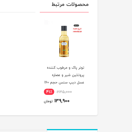
محصولات مرتبط
تونر پاک و مرطوب کننده
پروتئین شیر و عصاره
عسل دیپ سنس حجم 160
میلی لیتر
41٪
235,000
139,900
تومان