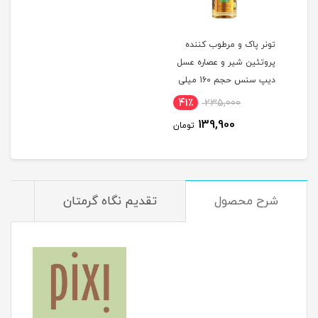
تونر پاک و مرطوب کننده
پروتئین شیر و عصاره عسل
دیپ سنس حجم 160 میلی
لیتر
41٪
235,000
139,900
تومان
شرح محصول
تقدیم نگاه گرمتان
م