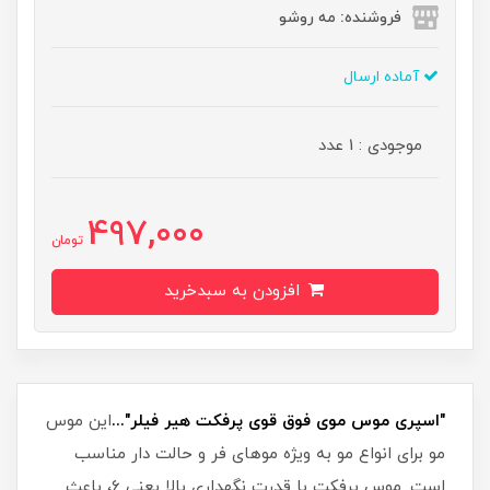
فروشنده: مه رو‌شو
آماده ارسال
موجودی : 1 عدد
497,000
تومان
افزودن به سبدخرید
"اسپری موس موی فوق قوی پرفکت هیر فیلر"...
این موس
مو برای انواع مو به ویژه موهای فر و حالت دار مناسب
است. موس پرفکت با قدرت نگهداری بالا یعنی 6، باعث