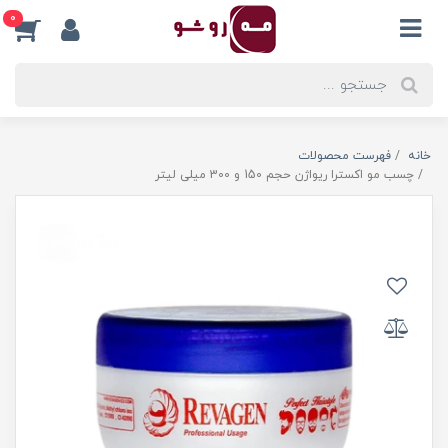
0
خانه
فهرست محصولات
چسب مو اکسترا ریواژن حجم 150 و 300 میلی لیتر