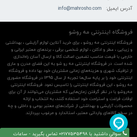
آدرس ایمیل:
info@mahrosho.com
فروشگاه اینترنتی مه‌ رو‌شو
فروشگاه اینترنتی مه‌ رو‌شو ، برای خرید آنلاین لوازم آرایشی ، بهداشتی
و زیبایی ، عطر و ادکلن ، لوازم شخصی برقی ، برندهای معتبر ایرانی و
خارجی با قیمت مناسب تضمین اصالت کالا و ارسال آسان راه‌اندازی
شده است. در فروشگاه اینترنتی مه رو شو به این فضای مدرن و عاری
از ترافیک شهری و هزینه‌های زمانی مشتریان خود بها داده و فروشگاه
اینترنتی خود را بر پایه سال‌ها تجربه از سال 1395 در فروشگاه حضوری
مه روشو ، این فروشگاه اینترنتی را تاسیس نمود. فروشگاه اینترنتی
مه‌رو‌شو با در نظر گرفتن زمان‌هایی که مشتریان می‌توانند از آن‌ برای
اوقات فراغت و استراحت خود استفاده کنند، به انتخاب و ارائه
محصولات آرایشی و بهداشتی از شرکت‌های معتبر بومی و داخلی و چه
در سطح کالاهای وارداتی معتبر، استاندارد و مرغوب بپردازند.
سوالی داشتید با 02177535498 تماس بگیرید - ساعات