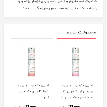
خاصیت ضد تعریق و آنتی باکتریال برخوردار بوده و با
رایحه خنک نعنایی به شما حس سرزندگی می‌دهد.
محصولات مرتبط
اسپری دئودورانت بدن زنانه
اسپری دئودورانت بدن زنانه
اسپر
مردانه ادمیریبل کاسپین 24
جیپسی گرل کاسپین 24
آنجلا کاسپین 150 میلی
جم 150
ساعته حجم 150 میلی لیتر
لیتر
ساعته ح
399,000
399,000