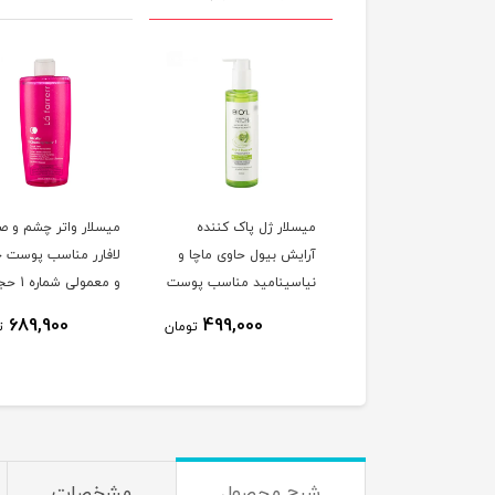
میسلار ژل پاک کننده
میسلار واتر چشم و ص
آرایش بیول حاوی ماچا و
لافارر مناسب پوست 
نیاسینامید مناسب پوست
و معمولی شمار
مختلط و چرب حجم 250
250 میلی لیتر
689,900
499,000
تومان
ت
میلی لیتر
شرح محصول
مشخصات