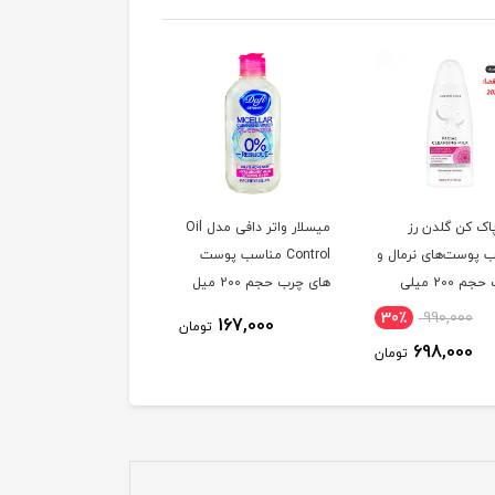
اک کن گلدن رز
میسلار واتر دافی مدل Oil
 پوست‌های نرمال و
Control مناسب پوست
خشک حجم 200 میلی
های چرب حجم 200 میل
30٪
990,000
167,000
تومان
698,000
تومان