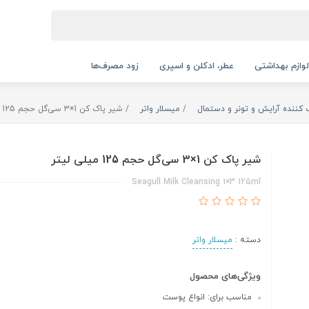
لوازم بهداشتی
عطر، ادکلن و اسپری
زود مصرف‌ها
 کننده آرایش و تونر و دستمال
میسلار واتر
شیر پاک کن 1×3 سی‌گل حجم 125 میلی لیتر
شیر پاک کن 1×3 سی‌گل حجم 125 میلی لیتر
Seagull Milk Cleansing 1×3 125ml
دسته :
میسلار واتر
ویژگی‌های محصول
مناسب برای: انواع پوست