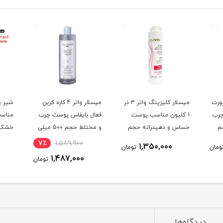
ورت
میسلار کلیزینگ واتر 3 در
میسلار واتر 4 کاره کربن
شیر پ
چرب
1 کلیون مناسب پوست
فعال بایفاس پوست چرب
مناسب
ه 1 حجم
حساس و دهیدراته حجم
و مختلط حجم 500 میلی
300 میلی لیتر
لیتر
لیتر
7٪
1,589,900
1,350,000
ومان
تومان
1,487,000
تومان
دیدگاه‌ها