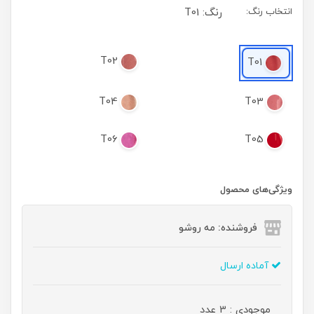
انتخاب رنگ:
رنگ: T01
T02
T01
T04
T03
T06
T05
ویژگی‌های محصول
فروشنده: مه رو‌شو
آماده ارسال
موجودی : 3 عدد