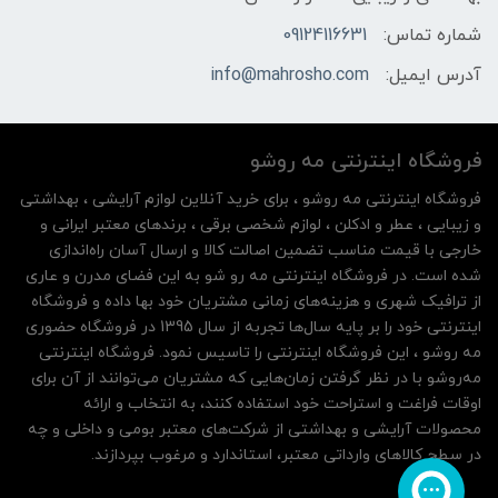
شماره تماس:
09124116631
آدرس ایمیل:
info@mahrosho.com
فروشگاه اینترنتی مه‌ رو‌شو
فروشگاه اینترنتی مه‌ رو‌شو ، برای خرید آنلاین لوازم آرایشی ، بهداشتی
و زیبایی ، عطر و ادکلن ، لوازم شخصی برقی ، برندهای معتبر ایرانی و
خارجی با قیمت مناسب تضمین اصالت کالا و ارسال آسان راه‌اندازی
شده است. در فروشگاه اینترنتی مه رو شو به این فضای مدرن و عاری
از ترافیک شهری و هزینه‌های زمانی مشتریان خود بها داده و فروشگاه
اینترنتی خود را بر پایه سال‌ها تجربه از سال 1395 در فروشگاه حضوری
مه روشو ، این فروشگاه اینترنتی را تاسیس نمود. فروشگاه اینترنتی
مه‌رو‌شو با در نظر گرفتن زمان‌هایی که مشتریان می‌توانند از آن‌ برای
اوقات فراغت و استراحت خود استفاده کنند، به انتخاب و ارائه
محصولات آرایشی و بهداشتی از شرکت‌های معتبر بومی و داخلی و چه
در سطح کالاهای وارداتی معتبر، استاندارد و مرغوب بپردازند.