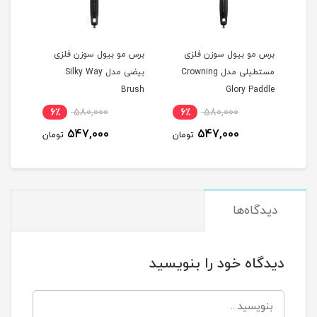
این
برس مو بیول سوزن فلزی
برس مو بیول سوزن فلزی
برس 
مستطیلی مدل Crowning
بیضی مدل Silky Way
سوزن
Glory Paddle
Brush
خاک
6٪
580,000
6٪
580,000
مان
547,000
547,000
تومان
تومان
دیدگاه‌ها
دیدگاه خود را بنویسید