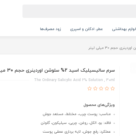
لوازم بهداشتی
عطر، ادکلن و اسپری
زود مصرف‌ها
سرم سالیسیلیک اسید 2% سلوشن اوردینری حجم 30 میلی لیتر
The Ordinary Salicylic Acid 2% Solution , 30ml
ویژگی‌های محصول
مناسب: پوست چرب، مختلط، مستعد جوش
فاقد: بو، الکل، روغن، چربی، سیلیکون، گلوتن
عملکرد: رفع جوش، لایه برداری عمقی پوست