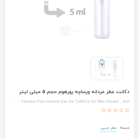
دکانت عطر مردانه ورساچه پورهوم حجم 5 میلی لیتر
Versace Pour Homme Eau De Toilette For Men Decant , 5ml
دسته :
عطر جیبی