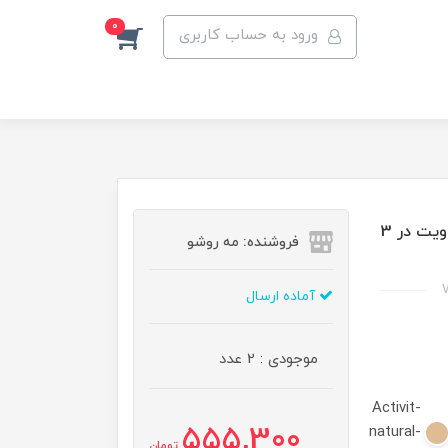
0
ورود به حساب کاربری
فلوئید ضد آفتاب SPF50 پوست چرب ویتالیر مدل اکتی ویت در 3
فروشنده: مه رو‌شو
V
آماده ارسال
موجودی : 2 عدد
Activit-
555,300
natural-
تومان