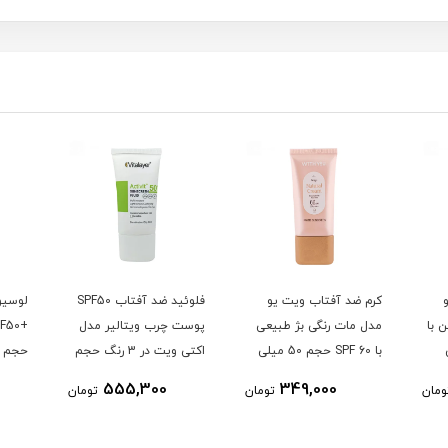
کرم ضد آفتاب ویت یو
فلوئید ضد آفتاب SPF50
لوسیو
 با
مدل مات رنگی بژ طبیعی
پوست چرب ویتالیر مدل
ی
با SPF 60 حجم 50 میلی
اکتی ویت در 3 رنگ حجم
حجم 50 میل
لیتر
50 میلی لیتر
555,300
349,000
ومان
تومان
تومان