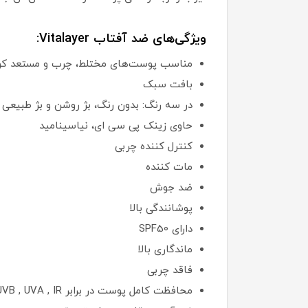
ویژگی‌های ضد آفتاب Vitalayer:
مناسب پوست‌های مختلط، چرب و مستعد کو
بافت سبک
در سه رنگ: بدون رنگ، بژ روشن و بژ طبیعی
حاوی زینک پی سی ای، نیاسینامید
کنترل کننده چربی
مات کننده
ضد جوش
پوشانندگی بالا
دارای SPF50
ماندگاری بالا
فاقد چربی
محافظت کامل پوست در برابر UVB , UVA , IR