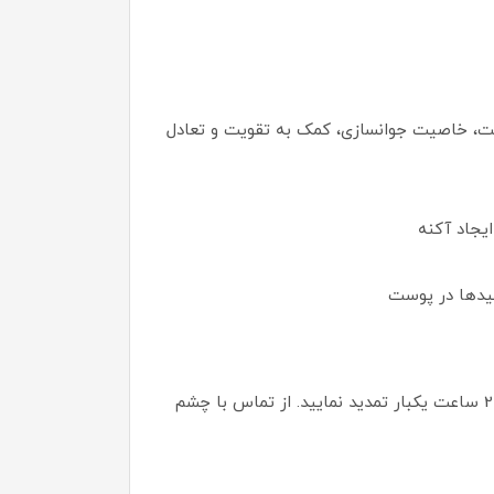
ت، خاصیت جوانسازی، کمک به تقویت و تعادل
یجاد آکنه
یدها در پوست
قبل از مصرف به خوبی تکان دهید. 15 دقیقه قبل از قرار گرفتن در معرض آفتاب روی پوست تمیز استفاده شود. هر 2 ساعت یکبار تمدید نمایید. از تماس با چشم