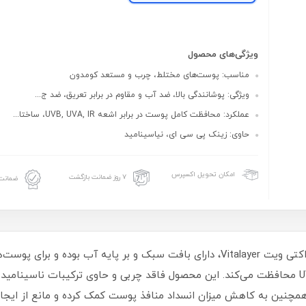
ویژگی‌های محصول
مناسب: پوست‌های مختلط، چرب و مستعد کومدون
ویژگی: پوشانندگی بالا، ضد آب و مقاوم در برابر تعریق، ضد ج...
عملکرد: محافظت کامل پوست در برابر اشعه UVB, UVA, IR، ساختا...
حاوی: زینک پی سی ای، نیاسینامید
امکان تحویل اکسپرس
۷ روز ضمانت بازگشت
ضمانت 
فلوئید ضد آفتاب اکتی ویت Vitalayer، دارای بافت سبک و بر پایه آب
است و از پوست در برابر اشعه‌های UVB, UVA , IR محافظت می‌کند. این محصول فاقد چربی و حاوی 
نین به کاهش میزان انسداد منافذ پوست کمک کرده و مانع از ایجاد