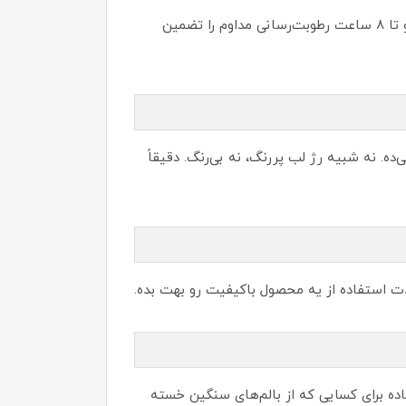
- بله! فرمولاسیون “بالم لب کوکونات واتر ویت یو” با ترکیب شی‌باتر و روغن دانه کرچک به‌صورت عمقی خشکی را رفع و تا ۸ ساعت رطوبت‌رسانی مداوم را تضمین
ه. نه شبیه رژ لب پررنگ، نه بی‌رنگ. دقیقاً
ذت استفاده از یه محصول باکیفیت رو بهت بده.
ده برای کسایی که از بالم‌های سنگین خسته