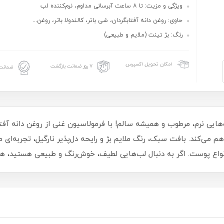
ویژگی و مزیت: تا ۸ ساعت آبرسانی مداوم، نرم‌کننده لب
حاوی: روغن دانه آفتابگردان، شی باتر، کالندولا باتر، روغن...
رنگ: بژ تینت (ملایم و طبیعی)
امکان تحویل اکسپرس
۷ روز ضمانت بازگشت
ضمانت 
ب‌هایی نرم، مرطوب و همیشه سالم! با فرمولاسیون غنی از روغن دانه آفتا
م را فراهم می‌کند. بافت سبک، رنگ ملایم بژ و رایحه دل‌پذیر نارگیل، تجربه‌ا
واع پوست. اگر به‌ دنبال لب‌هایی لطیف، خوش‌رنگ و طبیعی هستید، همی