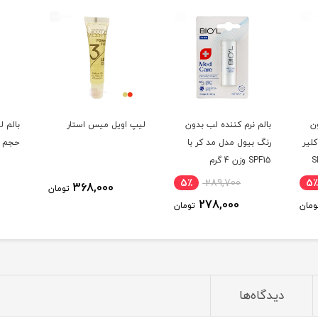
ن
بالم نرم کننده لب بدون
لیپ اویل میس استار
بالم 
لیر
رنگ بیول مدل مد کر با
حجم 2.6 گرم
SPF15
SPF15 وزن 4 گرم
5٪
289,700
5٪
368,000
تومان
278,000
ومان
تومان
دیدگاه‌ها