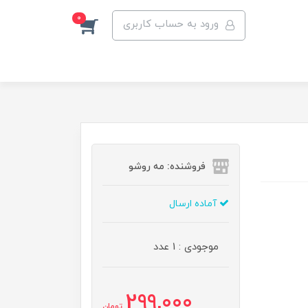
0
ورود به حساب کاربری
فروشنده: مه رو‌شو
آماده ارسال
موجودی : 1 عدد
299,000
تومان