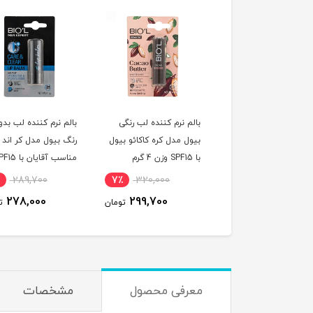
م نرم کننده لب رنگی
بالم نرم کننده لب رنگی
بالم نرم کننده لب بدو
ل مدل توت بنفش با
بیول مدل کره کاکائو بیول
رنگ بیول مدل کر اند ک
ن 4 گرم
با SPF15 وزن 4 گرم
مناسب آقایان با 
وزن 4 گرم
289,700
7٪
320,000
10٪
320,000
278,000
299,700
289,700
تومان
تومان
ت
معرفی محصول
مشخصات