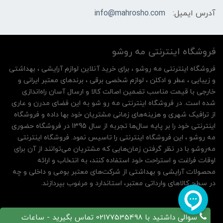
آدرس ایمیل:
info@mahrosho.com
فروشگاه اینترنتی مه‌ رو‌شو
فروشگاه اینترنتی مه‌ رو‌شو ، برای خرید آنلاین لوازم آرایشی ، بهداشتی
و زیبایی ، عطر و ادکلن ، لوازم شخصی برقی ، برندهای معتبر ایرانی و
خارجی با قیمت مناسب تضمین اصالت کالا و ارسال آسان راه‌اندازی
شده است. در فروشگاه اینترنتی مه رو شو به این فضای مدرن و عاری
از ترافیک شهری و هزینه‌های زمانی مشتریان خود بها داده و فروشگاه
اینترنتی خود را بر پایه سال‌ها تجربه از سال 1395 در فروشگاه حضوری
مه روشو ، این فروشگاه اینترنتی را تاسیس نمود. فروشگاه اینترنتی
مه‌رو‌شو با در نظر گرفتن زمان‌هایی که مشتریان می‌توانند از آن‌ برای
اوقات فراغت و استراحت خود استفاده کنند، به انتخاب و ارائه
محصولات آرایشی و بهداشتی از شرکت‌های معتبر بومی و داخلی و چه
در سطح کالاهای وارداتی معتبر، استاندارد و مرغوب بپردازند.
سوالی داشتید با 02177535498 تماس بگیرید - ساعات