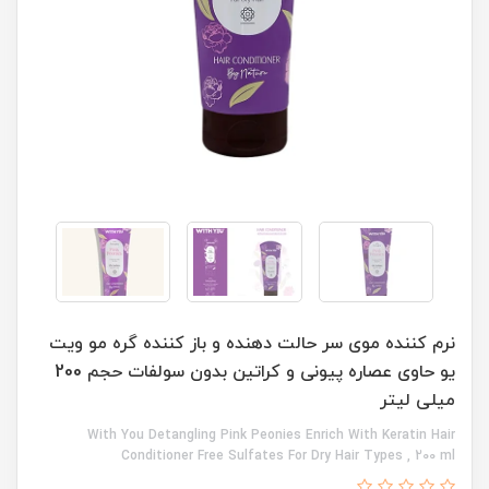
نرم کننده موی سر حالت دهنده و باز کننده گره مو ویت
یو حاوی عصاره پیونی و کراتین بدون سولفات حجم 200
میلی لیتر
With You Detangling Pink Peonies Enrich With Keratin Hair
Conditioner Free Sulfates For Dry Hair Types , 200 ml