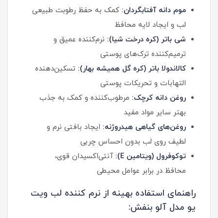
موم دانه آفتابگردان:
کمک به حفظ رطوبت طبیعی
لب و ایجاد لایه محافظ
شی باتر (کره درخت شیا):
نرم‌کننده عمیق و
ترمیم‌کننده ترک‌های پوستی
کالاندولا باتر (کره گل همیشه بهار):
تسکین‌دهنده
التهابات و تحریکات پوستی
روغن دانه کرچک:
مرطوب‌کننده و کمک به جذب
بهتر سایر مواد مفید
روغن‌های گیاهی هیدروژنه:
ایجاد بافتی نرم و
لطیف روی لب بدون احساس چربی
توکوفرول (ویتامین E):
آنتی‌اکسیدان قوی،
محافظ در برابر عوامل محیطی
راهنمای استفاده بهینه از نرم کننده لب ویت
یو مدل آلو بنفش: