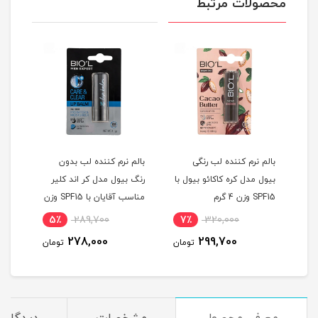
محصولات مرتبط
بالم نرم کننده لب رنگی
بالم نرم کننده لب بدون
بالم
بیول مدل کره کاکائو بیول با
رنگ بیول مدل کر اند کلیر
رنگ 
SPF15 وزن 4 گرم
مناسب آقایان با SPF15 وزن
SPF15 وزن 
4 گرم
5٪
289,700
7٪
320,000
1
278,000
299,700
مان
تومان
تومان