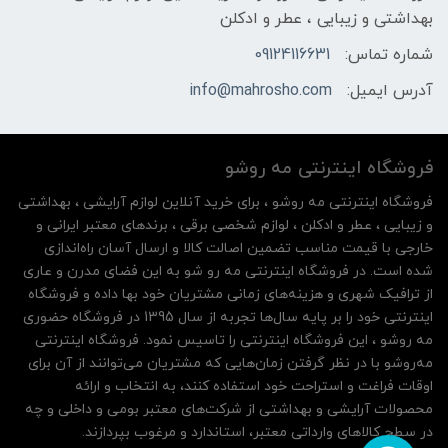
بهداشتی و زیبایی ، عطر و ادکلن
شماره تماس:
09124116631
آدرس ایمیل:
info@mahrosho.com
فروشگاه اینترنتی مه‌ رو‌شو
فروشگاه اینترنتی مه‌ رو‌شو ، برای خرید آنلاین لوازم آرایشی ، بهداشتی
و زیبایی ، عطر و ادکلن ، لوازم شخصی برقی ، برندهای معتبر ایرانی و
خارجی با قیمت مناسب تضمین اصالت کالا و ارسال آسان راه‌اندازی
شده است. در فروشگاه اینترنتی مه رو شو به این فضای مدرن و عاری
از ترافیک شهری و هزینه‌های زمانی مشتریان خود بها داده و فروشگاه
اینترنتی خود را بر پایه سال‌ها تجربه از سال 1395 در فروشگاه حضوری
مه روشو ، این فروشگاه اینترنتی را تاسیس نمود. فروشگاه اینترنتی
مه‌رو‌شو با در نظر گرفتن زمان‌هایی که مشتریان می‌توانند از آن‌ برای
اوقات فراغت و استراحت خود استفاده کنند، به انتخاب و ارائه
محصولات آرایشی و بهداشتی از شرکت‌های معتبر بومی و داخلی و چه
در سطح کالاهای وارداتی معتبر، استاندارد و مرغوب بپردازند.