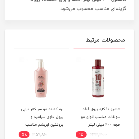
گزینه‌ای مناسب محسوب می‌شود.
محصولات مرتبط
شامپو 10 کاره بیول فاقد
نرم کننده مو سر کالر تراپی
نرم 
سولفات مناسب انواع مو
بیول حاوی سرامید و
تراپ
حجم 400 میلی لیتر
پروتئین ابریشم مناسب
هیدر
موهای رنگ و دکلره شده
کینو
5٪
359,810
1٪
433,300
1