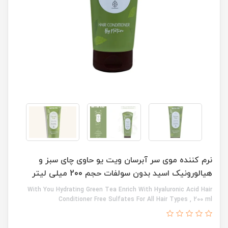
نرم کننده موی سر آبرسان ویت یو حاوی چای سبز و
هیالورونیک اسید بدون سولفات حجم 200 میلی لیتر
With You Hydrating Green Tea Enrich With Hyaluronic Acid Hair
Conditioner Free Sulfates For All Hair Types , 200 ml