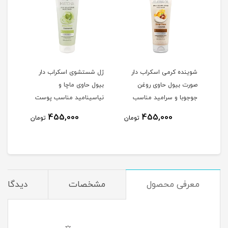
ایش
شوینده کرمی اسکراب دار
ژل شستشوی اسکراب دار
ژل 
صورت بیول حاوی روغن
بیول حاوی ماچا و
حاوی
ت
جوجوبا و سرامید مناسب
نیاسینامید مناسب پوست
هیال
25
پوست خشک و معمولی
چرب تا نرمال حجم 200
پوست
455,000
455,000
مان
تومان
تومان
حجم 200 میلی لیتر
میلی لیتر
حجم 250 میلی
معرفی محصول
مشخصات
دیدگاه‌ه