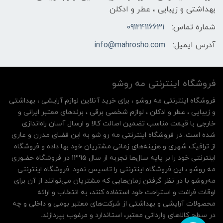
بهداشتی و زیبایی ، عطر و ادکلن
شماره تماس:
09124116631
آدرس ایمیل:
info@mahrosho.com
فروشگاه اینترنتی مه‌ رو‌شو
فروشگاه اینترنتی مه‌ رو‌شو ، برای خرید آنلاین لوازم آرایشی ، بهداشتی
و زیبایی ، عطر و ادکلن ، لوازم شخصی برقی ، برندهای معتبر ایرانی و
خارجی با قیمت مناسب تضمین اصالت کالا و ارسال آسان راه‌اندازی
شده است. در فروشگاه اینترنتی مه رو شو به این فضای مدرن و عاری
از ترافیک شهری و هزینه‌های زمانی مشتریان خود بها داده و فروشگاه
اینترنتی خود را بر پایه سال‌ها تجربه از سال 1395 در فروشگاه حضوری
مه روشو ، این فروشگاه اینترنتی را تاسیس نمود. فروشگاه اینترنتی
مه‌رو‌شو با در نظر گرفتن زمان‌هایی که مشتریان می‌توانند از آن‌ برای
اوقات فراغت و استراحت خود استفاده کنند، به انتخاب و ارائه
محصولات آرایشی و بهداشتی از شرکت‌های معتبر بومی و داخلی و چه
در سطح کالاهای وارداتی معتبر، استاندارد و مرغوب بپردازند.