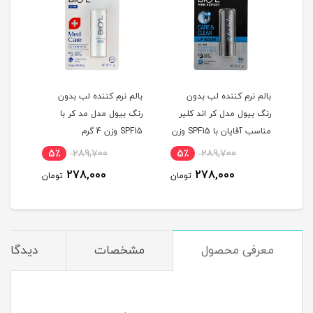
بالم نرم کننده لب بدون
بالم نرم کننده لب بدون
لیپ 
 با
رنگ بیول مدل کر اند کلیر
رنگ بیول مدل مد کر با
مناسب آقایان با SPF15 وزن
SPF15 وزن 4 گرم
4 گرم
5٪
289,700
5٪
289,700
7
278,000
278,000
مان
تومان
تومان
معرفی محصول
مشخصات
دیدگاه‌ه