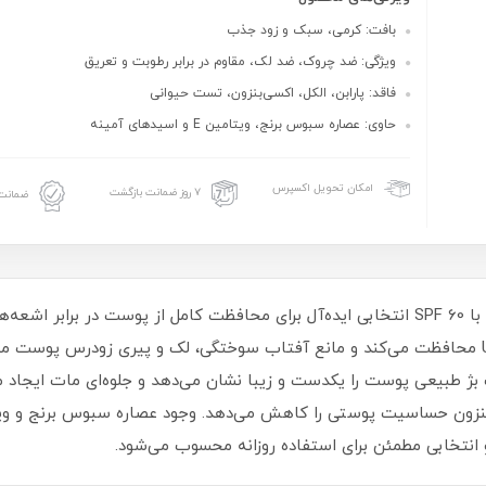
بافت: کرمی، سبک و زود جذب
ویژگی: ضد چروک، ضد لک، مقاوم در برابر رطوبت و تعریق
فاقد: پارابن، الکل، اکسی‌بنزون، تست حیوانی
حاوی: عصاره سبوس برنج، ویتامین E و اسیدهای آمینه
امکان تحویل اکسپرس
۷ روز ضمانت بازگشت
ضمانت 
کرم ضد آفتاب رنگی ویت یو مدل مات بژ طبیعی با SPF 60 انتخابی ایده‌آل برای محافظت کامل 
++++PA از پوست در برابر اشعه‌های UVA و UVB محافظت می‌کند و مانع آفتاب‌ سوختگی، لک و پ
طبیعی پوست را یکدست و زیبا نشان می‌دهد و جلوه‌ای مات ایجاد م
 انتخابی مطمئن برای استفاده روزانه محسوب می‌شود.