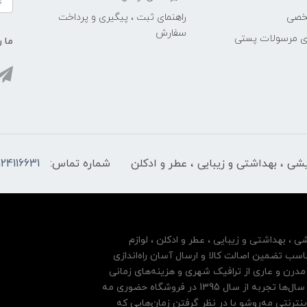
خصی
راهنمای ثبت ، پیگیری و پرداخت
سفارش
ری مرسولات پستی
ما ر
ایشی ، بهداشتی و زیبایی ، عطر و ادکلن
شماره تماس:
124116631
شی ، بهداشتی و زیبایی ، عطر و ادکلن ، لوازم
سب تضمین اصالت کالا و ارسال آسان راه‌اندازی
درن و عاری از ترافیک شهری و هزینه‌های زمانی
مشتریان خود بها داده و فروشگاه اینترنتی خود را بر پایه سال‌ها تجربه از سال 1395 در فروشگاه حضوری مه
نترنتی مه‌رو‌شو با در نظر گرفتن زمان‌هایی که