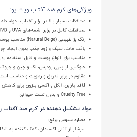
ویژگی‌های کرم ضد آفتاب ویت یو:
محافظت بسیار بالا در برابر آفتاب به‌واسطه SPF 60 و ++++PA
محافظت کامل در برابر اشعه‌های UVA و UVB و کاهش ریسک آسیب‌های پوستی در بلندمدت
رنگ بژ طبیعی (Natural Beige) مناسب پوست‌های روشن تا گندمی که ظاهر پوست را یکدست و زیبا می‌کند
بافت مات، سبک و زود جذب بدون ایجاد چرب
مناسب برای انواع پوست و قابل استفاده روزا
جلوگیری از پیری زودرس، لک و چین‌ و چروک 
مقاوم در برابر تعریق و رطوبت و مناسب استف
فاقد پارابن، الکل و اکسی‌ بنزون برای کا
Cruelty Free و بدون تست حیوانی
مواد تشکیل‌ دهنده در کرم ضد آفتاب ر
عصاره سبوس برنج:
سرشار از آنتی‌ اکسیدان، کمک‌ کننده به شفا