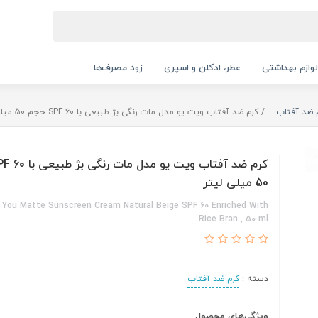
لوازم بهداشتی
عطر، ادکلن و اسپری
زود مصرف‌ها
 ضد آفتاب
کرم ضد آفتاب ویت یو مدل مات رنگی بژ طبیعی با SPF 60 حجم 50 میلی لیتر
50 میلی لیتر
 You Matte Sunscreen Cream Natural Beige SPF ۶۰ Enriched With
Rice Bran , 50 ml
دسته :
کرم ضد آفتاب
ویژگی‌های محصول