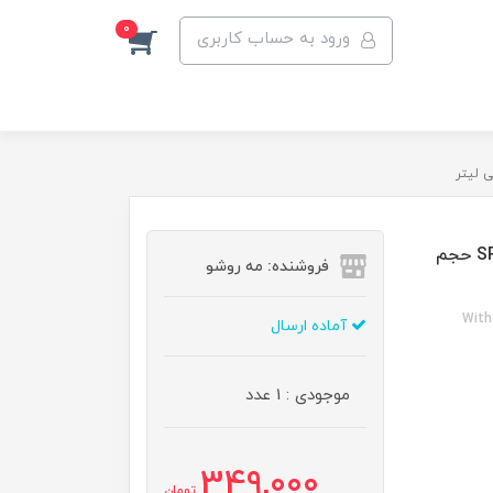
0
ورود به حساب کاربری
کرم ضد آفتاب ویت یو مدل مات رنگی بژ طبیعی با SPF 60 حجم
فروشنده: مه رو‌شو
With
آماده ارسال
موجودی : 1 عدد
349,000
تومان