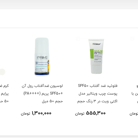
فلوئید ضد آفتاب SPF50
لوسیون ضدآفتاب رول آن
کرم ض
 با
پوست چرب ویتالیر مدل
+SPF50 پریم (++++PA)
ی
اکتی ویت در 3 رنگ حجم
حجم 50 میل
50 حجم 40 میل - بی رنگ
50 میلی لیتر
1,300,000
555,300
ومان
تومان
تومان