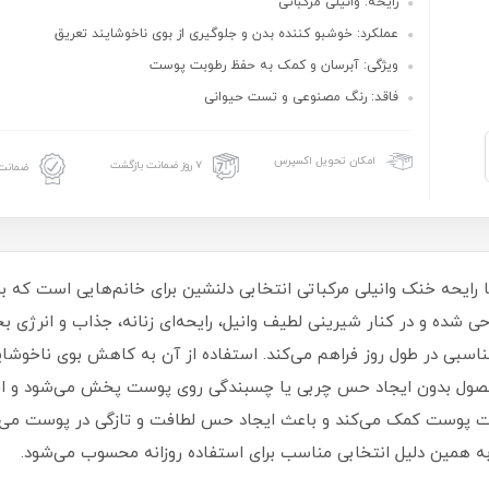
رایحه: وانیلی مرکباتی
عملکرد: خوشبو کننده بدن و جلوگیری از بوی ناخوشایند تعریق
ویژگی: آبرسان و کمک به حفظ رطوبت پوست
فاقد: رنگ مصنوعی و تست حیوانی
امکان تحویل اکسپرس
۷ روز ضمانت بازگشت
ضمانت 
دی اسپلش زنانه ویت یو مدل Passion Blush با رایحه خنک وانیلی مرکباتی انتخابی دلنشین برای خا
راحی شده و در کنار شیرینی لطیف وانیل، رایحه‌ای زنانه، جذاب و انرژی
 مناسبی در طول روز فراهم می‌کند. استفاده از آن به کاهش بوی ناخوش
صول بدون ایجاد حس چربی یا چسبندگی روی پوست پخش می‌شود و احسا
ت پوست کمک می‌کند و باعث ایجاد حس لطافت و تازگی در پوست می‌ش
ه همین دلیل انتخابی مناسب برای استفاده روزانه محسوب می‌شود.