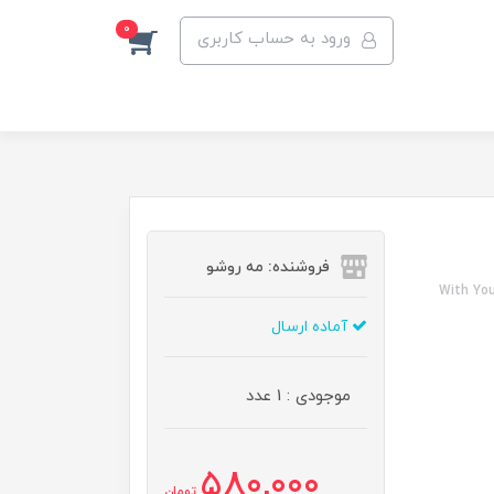
0
ورود به حساب کاربری
فروشنده: مه رو‌شو
With You
آماده ارسال
موجودی : 1 عدد
580,000
تومان