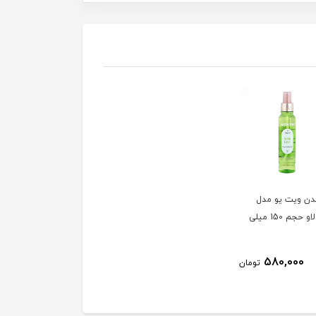
دن ویت یو مدل
فرش لاو حجم 150 میلی
580,000
تومان