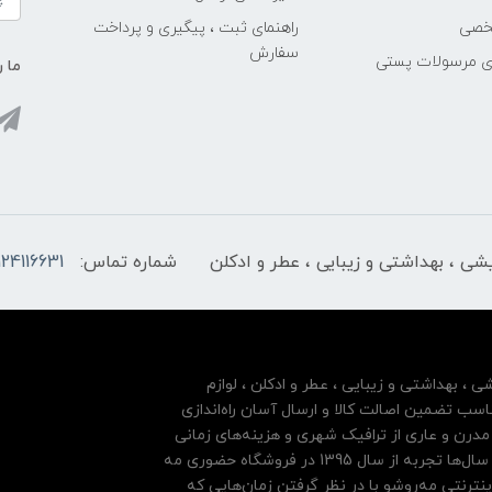
خصی
راهنمای ثبت ، پیگیری و پرداخت
سفارش
ری مرسولات پستی
ما ر
ایشی ، بهداشتی و زیبایی ، عطر و ادکلن
شماره تماس:
124116631
شی ، بهداشتی و زیبایی ، عطر و ادکلن ، لوازم
سب تضمین اصالت کالا و ارسال آسان راه‌اندازی
درن و عاری از ترافیک شهری و هزینه‌های زمانی
مشتریان خود بها داده و فروشگاه اینترنتی خود را بر پایه سال‌ها تجربه از سال 1395 در فروشگاه حضوری مه
نترنتی مه‌رو‌شو با در نظر گرفتن زمان‌هایی که