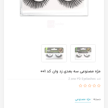
مژه مصنوعی سه بعدی زد وان کد 001
Z.one 3D Eyelashes 001
دسته :
مژه مصنوعی