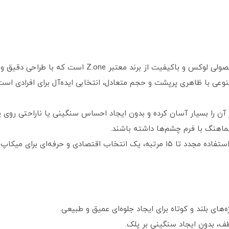
مژه مصنوعی سه‌ بعدی جفتی زد وان کد 004 محصولی لوکس و باک
ی با ظاهری پرپشت و حجم متعادل، انتخابی ایده‌آل برای افرادی است ک
 آن را بسیار آسان کرده و بدون ایجاد احساس سنگینی یا ناراحتی روی 
 هماهنگ با فرم چشم‌ها داشته باشند.
Z.one 3D Eyelashes 004 با دوام بالا و قابلیت استفاده مجدد تا ۱۵ مرتبه، یک انتخاب
های بلند و کوتاه برای ایجاد جلوه‌ای عمیق و طبیعی.
ف، بدون ایجاد سنگینی بر پلک.