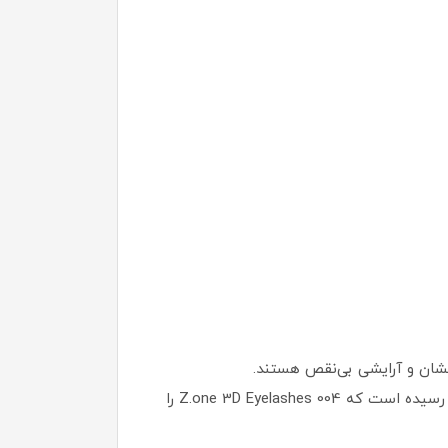
رخشان و آرایشی بی‌نقص هستند.
اگر به‌ دنبال مژه‌ای هستید که بدون نیاز به ریمل، جلوه‌ای طبیعی، پرپشت و چشمگیر به شما هدیه دهد، اکنون زمان آن رسیده است که Z.one 3D Eyelashes 004 را