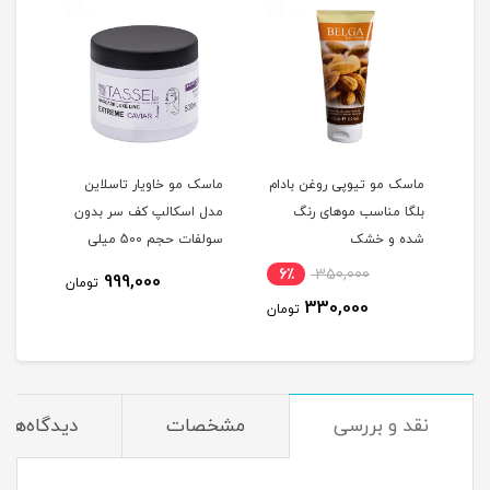
م
ماسک مو تیوپی روغن بادام
ماسک مو خاویار تاسلاین
ماسک
غن
بلگا مناسب موهای رنگ
مدل اسکالپ کف سر بدون
تاسل
شده و خشک
سولفات حجم 500 میلی
ده
لیتر
لیتر
6٪
350,000
11
999,000
تومان
330,000
مان
تومان
نقد و بررسی
مشخصات
دیدگاه‌ها