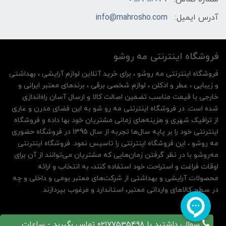
آدرس ایمیل:
info@mahrosho.com
فروشگاه اینترنتی مه‌ رو‌شو
فروشگاه اینترنتی مه‌ رو‌شو ، برای خرید آنلاین لوازم آرایشی ، بهداشتی
و زیبایی ، عطر و ادکلن ، لوازم شخصی برقی ، برندهای معتبر ایرانی و
خارجی با قیمت مناسب تضمین اصالت کالا و ارسال آسان راه‌اندازی
شده است. در فروشگاه اینترنتی مه رو شو به این فضای مدرن و عاری
از ترافیک شهری و هزینه‌های زمانی مشتریان خود بها داده و فروشگاه
اینترنتی خود را بر پایه سال‌ها تجربه از سال 1395 در فروشگاه حضوری
مه روشو ، این فروشگاه اینترنتی را تاسیس نمود. فروشگاه اینترنتی
مه‌رو‌شو با در نظر گرفتن زمان‌هایی که مشتریان می‌توانند از آن‌ برای
اوقات فراغت و استراحت خود استفاده کنند، به انتخاب و ارائه
محصولات آرایشی و بهداشتی از شرکت‌های معتبر بومی و داخلی و چه
در سطح کالاهای وارداتی معتبر، استاندارد و مرغوب بپردازند.
سوالی داشتید با 02177535498 تماس بگیرید - ساعات