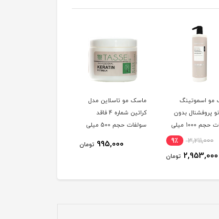
مو اسموتینگ
ماسک مو تاسلاین مدل
آمپول ترمیم کننده مو
نو پروفشنال بدون
کراتین شماره 4 فاقد
نلی مدل Repair Intense
سولفات حجم 1000 میلی
سولفات حجم 500 میلی
مجموعه 4 عددی 15x4
لیتر
میلی لیتر
26٪
1,200,000
9٪
3,211,000
995,000
تومان
890,000
2,953,000
تومان
توم