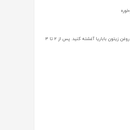
خوره
ابتدا موهای خود را با شامپوی متناسب با مویتان بشویید. سپس موهایتان را از قسمت میانی تا نوک آن به ماسک روغن زیتون باباریا آغشته کنید. پس از 2 تا 3