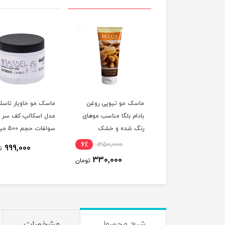
ک مو آبرسان و ترمیم
ماسک مو تیوپی روغن
ماسک مو خاویار تاسلا
ده هیربرست حاوی
بادام بلگا مناسب موهای
مدل اسکالپ کف سر ب
ن آووکادو و نارگیل
رنگ شده و خشک
سولفات حجم 
سب موهای خشک و
لیتر
6٪
350,000
11٪
5,289,000
999,000
ت
ب دیده و نازک
330,000
4,717,900
تومان
تومان
شرح محصول
مشخصات