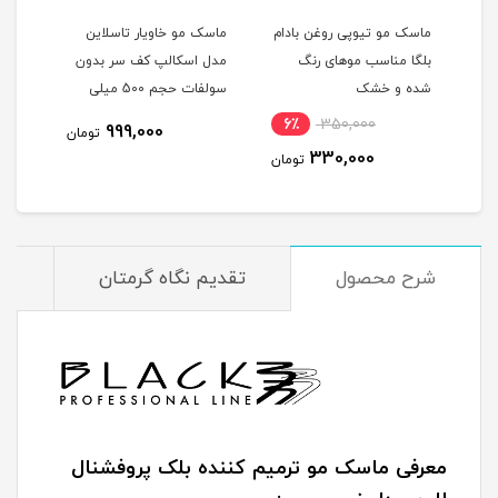
م
ماسک مو تیوپی روغن بادام
ماسک مو خاویار تاسلاین
ماسک
غن
بلگا مناسب موهای رنگ
مدل اسکالپ کف سر بدون
تاسل
شده و خشک
سولفات حجم 500 میلی
ده
لیتر
لیتر
6٪
350,000
11
999,000
تومان
330,000
مان
تومان
شرح محصول
تقدیم نگاه گرمتان
م
معرفی ماسک مو ترمیم کننده بلک پروفشنال