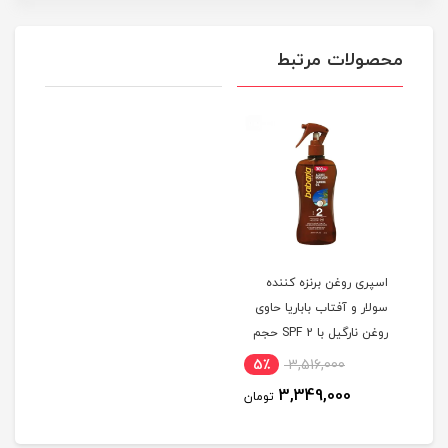
محصولات مرتبط
اسپری روغن برنزه کننده
سولار و آفتاب باباریا حاوی
روغن نارگیل با SPF 2 حجم
300 میلی لیتر
5٪
3,516,000
3,349,000
تومان