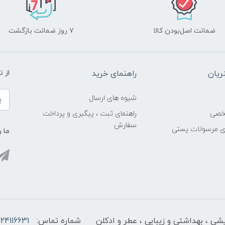
ضمانت اصل‌بودن کالا
۷ روز ضمانت بازگشت
یان
راهنمای خرید
از 
شیوه های ارسال
خصی
راهنمای ثبت ، پیگیری و پرداخت
سفارش
ری مرسولات پستی
ما ر
ایشی ، بهداشتی و زیبایی ، عطر و ادکلن
شماره تماس:
124116631