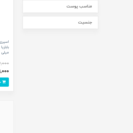
مناسب پوست
جنسیت
اسپری 
میلی ل
6,000
349,000
خرید