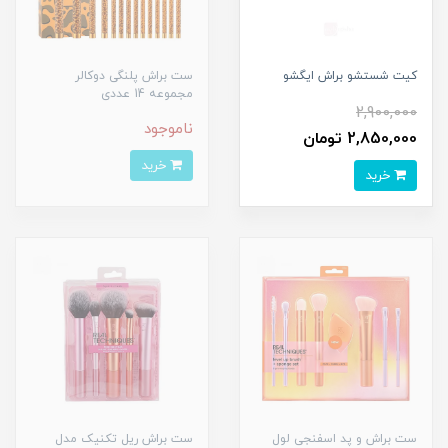
کیت شستشو براش ایگشو
ست براش پلنگی دوکالر
مجموعه 14 عددی
2,900,000
ناموجود
2,850,000 تومان
خرید
خرید
ست براش و پد اسفنجی لول
ست براش ریل تکنیک مدل