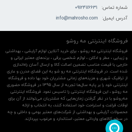
شماره تماس:
09124116631
آدرس ایمیل:
info@mahrosho.com
فروشگاه اینترنتی مه‌ رو‌شو
فروشگاه اینترنتی مه‌ رو‌شو ، برای خرید آنلاین لوازم آرایشی ، بهداشتی
و زیبایی ، عطر و ادکلن ، لوازم شخصی برقی ، برندهای معتبر ایرانی و
خارجی با قیمت مناسب تضمین اصالت کالا و ارسال آسان راه‌اندازی
شده است. در فروشگاه اینترنتی مه رو شو به این فضای مدرن و عاری
از ترافیک شهری و هزینه‌های زمانی مشتریان خود بها داده و فروشگاه
اینترنتی خود را بر پایه سال‌ها تجربه از سال 1395 در فروشگاه حضوری
مه روشو ، این فروشگاه اینترنتی را تاسیس نمود. فروشگاه اینترنتی
مه‌رو‌شو با در نظر گرفتن زمان‌هایی که مشتریان می‌توانند از آن‌ برای
اوقات فراغت و استراحت خود استفاده کنند، به انتخاب و ارائه
محصولات آرایشی و بهداشتی از شرکت‌های معتبر بومی و داخلی و چه
در سطح کالاهای وارداتی معتبر، استاندارد و مرغوب بپردازند.