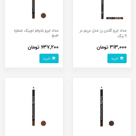
مداد ابرو گلدن رز مدل دریم در
مداد ابرو بادوام لچیک شماره
9 رنگ
503
313,000 تومان
637,200 تومان
خرید
خرید