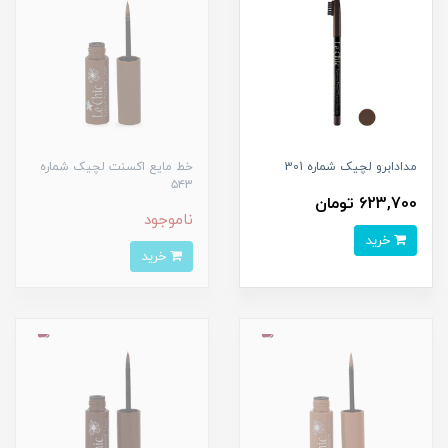
مدادابرو لچیک شماره 301
خط مایع اکسنت لچیک شماره
۵۴3
623,700 تومان
ناموجود
خرید
خرید