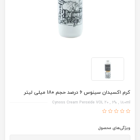
کرم اکسیدان سینوس 6 درصد حجم 180 میلی لیتر
Cynoss Cream Peroxide VOL 20 , 6% , 180ml
ویژگی‌های محصول