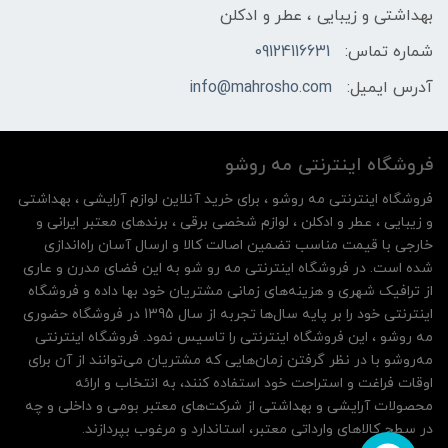
بهداشتی و زیبایی ، عطر و ادکلن
شماره تماس:
09124116631
آدرس ایمیل:
info@mahrosho.com
فروشگاه اینترنتی مه‌ رو‌شو
فروشگاه اینترنتی مه‌ رو‌شو ، برای خرید آنلاین لوازم آرایشی ، بهداشتی
و زیبایی ، عطر و ادکلن ، لوازم شخصی برقی ، برندهای معتبر ایرانی و
خارجی با قیمت مناسب تضمین اصالت کالا و ارسال آسان راه‌اندازی
شده است. در فروشگاه اینترنتی مه رو شو به این فضای مدرن و عاری
از ترافیک شهری و هزینه‌های زمانی مشتریان خود بها داده و فروشگاه
اینترنتی خود را بر پایه سال‌ها تجربه از سال 1395 در فروشگاه حضوری
مه روشو ، این فروشگاه اینترنتی را تاسیس نمود. فروشگاه اینترنتی
مه‌رو‌شو با در نظر گرفتن زمان‌هایی که مشتریان می‌توانند از آن‌ برای
اوقات فراغت و استراحت خود استفاده کنند، به انتخاب و ارائه
محصولات آرایشی و بهداشتی از شرکت‌های معتبر بومی و داخلی و چه
در سطح کالاهای وارداتی معتبر، استاندارد و مرغوب بپردازند.