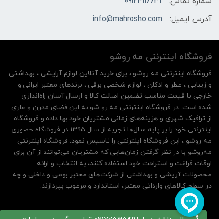
شماره تماس:
09124116631
آدرس ایمیل:
info@mahrosho.com
فروشگاه اینترنتی مه‌ رو‌شو
فروشگاه اینترنتی مه‌ رو‌شو ، برای خرید آنلاین لوازم آرایشی ، بهداشتی
و زیبایی ، عطر و ادکلن ، لوازم شخصی برقی ، برندهای معتبر ایرانی و
خارجی با قیمت مناسب تضمین اصالت کالا و ارسال آسان راه‌اندازی
شده است. در فروشگاه اینترنتی مه رو شو به این فضای مدرن و عاری
از ترافیک شهری و هزینه‌های زمانی مشتریان خود بها داده و فروشگاه
اینترنتی خود را بر پایه سال‌ها تجربه از سال 1395 در فروشگاه حضوری
مه روشو ، این فروشگاه اینترنتی را تاسیس نمود. فروشگاه اینترنتی
مه‌رو‌شو با در نظر گرفتن زمان‌هایی که مشتریان می‌توانند از آن‌ برای
اوقات فراغت و استراحت خود استفاده کنند، به انتخاب و ارائه
محصولات آرایشی و بهداشتی از شرکت‌های معتبر بومی و داخلی و چه
در سطح کالاهای وارداتی معتبر، استاندارد و مرغوب بپردازند.