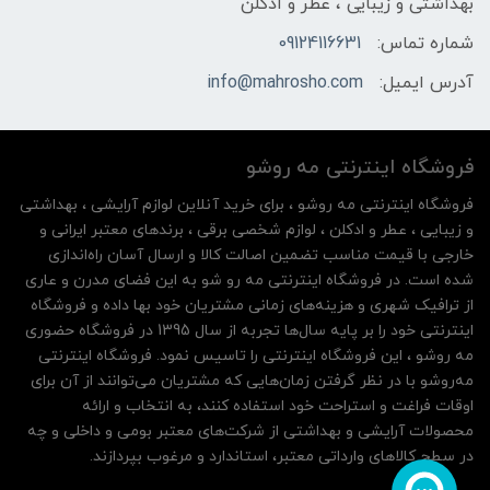
بهداشتی و زیبایی ، عطر و ادکلن
شماره تماس:
09124116631
آدرس ایمیل:
info@mahrosho.com
فروشگاه اینترنتی مه‌ رو‌شو
فروشگاه اینترنتی مه‌ رو‌شو ، برای خرید آنلاین لوازم آرایشی ، بهداشتی
و زیبایی ، عطر و ادکلن ، لوازم شخصی برقی ، برندهای معتبر ایرانی و
خارجی با قیمت مناسب تضمین اصالت کالا و ارسال آسان راه‌اندازی
شده است. در فروشگاه اینترنتی مه رو شو به این فضای مدرن و عاری
از ترافیک شهری و هزینه‌های زمانی مشتریان خود بها داده و فروشگاه
اینترنتی خود را بر پایه سال‌ها تجربه از سال 1395 در فروشگاه حضوری
مه روشو ، این فروشگاه اینترنتی را تاسیس نمود. فروشگاه اینترنتی
مه‌رو‌شو با در نظر گرفتن زمان‌هایی که مشتریان می‌توانند از آن‌ برای
اوقات فراغت و استراحت خود استفاده کنند، به انتخاب و ارائه
محصولات آرایشی و بهداشتی از شرکت‌های معتبر بومی و داخلی و چه
در سطح کالاهای وارداتی معتبر، استاندارد و مرغوب بپردازند.