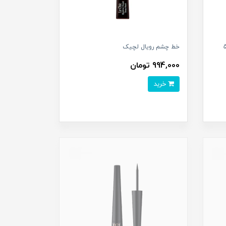
ی ضد آب اینلی حجم 5
خط چشم رویال لچیک
994,000 تومان
خرید