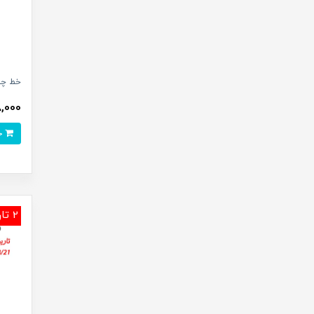
خط چشم
988,000
خرید
2 تاریخ انقضا