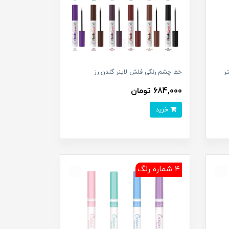
خط چشم رنگی فلش لاینر گلدن رز
684,000 تومان
خرید
4 شماره رنگ