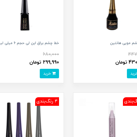
م مویی هانتین
خط چشم براق این لی حجم 6 میلی لیتر
680,000
447
 تومان
299,990 تومان
خرید
4 رنگ‌بندی