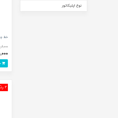
نوع اپلیکاتور
خط چش
,800
430,000
خرید
2 رنگ‌بندی