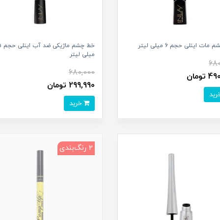
ات اینلی حجم 6 میلی لیتر
خط چشم ماژیک
میلی لیتر
680
680,000
تومان
299,990 تومان
خرید
2 رنگ‌بندی