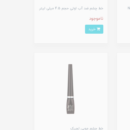
Natu
خط چشم ضد آب اوتی حجم 4.5 میلی لیتر
ناموجود
خرید
خط چشم مویی لچیک