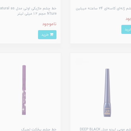
ه‌ای کاسه‌ای 24 ساعته میبلین
خط چشم ماژیکی اوتی مدل ral as
N'ture حجم 1.2 میلی لیتر
ود
ناموجود
خرید
خط چشم مویی لیدو مدل DEEP BLACK
خط چشم پرفکت لچیک