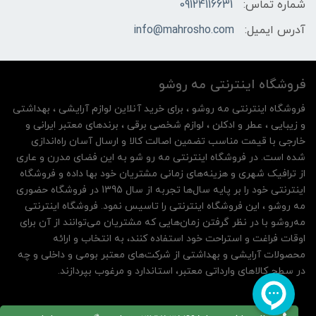
شماره تماس:
09124116631
آدرس ایمیل:
info@mahrosho.com
فروشگاه اینترنتی مه‌ رو‌شو
فروشگاه اینترنتی مه‌ رو‌شو ، برای خرید آنلاین لوازم آرایشی ، بهداشتی
و زیبایی ، عطر و ادکلن ، لوازم شخصی برقی ، برندهای معتبر ایرانی و
خارجی با قیمت مناسب تضمین اصالت کالا و ارسال آسان راه‌اندازی
شده است. در فروشگاه اینترنتی مه رو شو به این فضای مدرن و عاری
از ترافیک شهری و هزینه‌های زمانی مشتریان خود بها داده و فروشگاه
اینترنتی خود را بر پایه سال‌ها تجربه از سال 1395 در فروشگاه حضوری
مه روشو ، این فروشگاه اینترنتی را تاسیس نمود. فروشگاه اینترنتی
مه‌رو‌شو با در نظر گرفتن زمان‌هایی که مشتریان می‌توانند از آن‌ برای
اوقات فراغت و استراحت خود استفاده کنند، به انتخاب و ارائه
محصولات آرایشی و بهداشتی از شرکت‌های معتبر بومی و داخلی و چه
در سطح کالاهای وارداتی معتبر، استاندارد و مرغوب بپردازند.