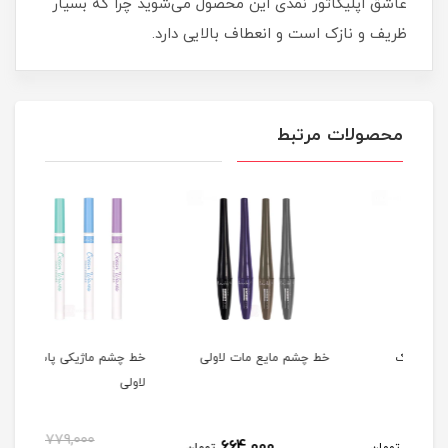
عاشق اپلیکاتور نمدی این محصول می‌شوید چرا که بسیار
ظریف و نازک است و انعطاف بالایی دارد.
محصولات مرتبط
خط چشم مایع مات لاولی
خط چشم ماژیکی پاستیلی
لاولی
میلی
12٪
779,000
664,000