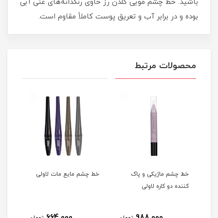
باشید. خط چشم مویی گلدن رز حاوی رنگدانه‌های غنی آبی
بوده و در برابر آب و تعریق پوست کاملاً مقاوم است.
محصولات مرتبط
جم
خط چشم ماژیکی و پاک
خط چشم مایع مات لاولی
خط چ
کننده دو کاره لاولی
لاول
5
664,000
988,000