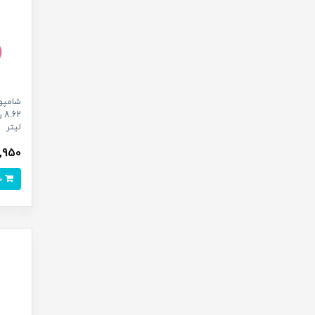
لیتر
363,950
خرید