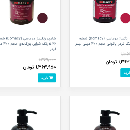
شامپو رنگساژ دوماسی (Domacy) شماره
شامپو رنگساژ دوماسی (cy
5.26 رنگ شرابی 
لیتر
1,36
1,369,000
1, تومان
1,363,950 تومان
خرید