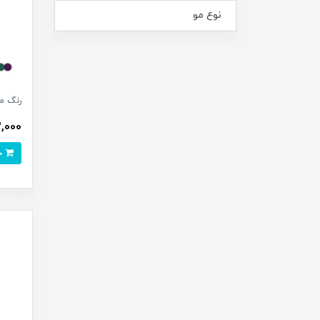
نوع مو
رنگ مو
393,000
خرید