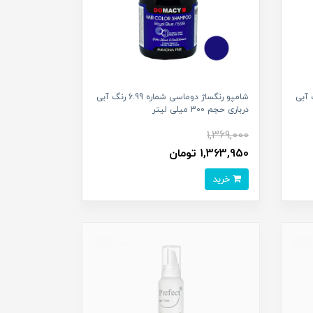
ی شماره 8.91 رنگ آبی
شامپو رنگساژ دوماسی شماره 6.99 رنگ آبی
درباری حجم 300 میلی لیتر
1,369,000
1,363,950 تومان
خرید