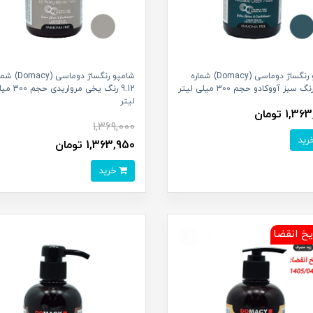
شامپو رنگساژ دوماسی (Domacy) شماره
شامپو رنگساژ دوماسی (cy
9.12 رنگ یخی مرواریدی 
لیتر
1, تومان
1,369,000
1,363,950 تومان
خرید