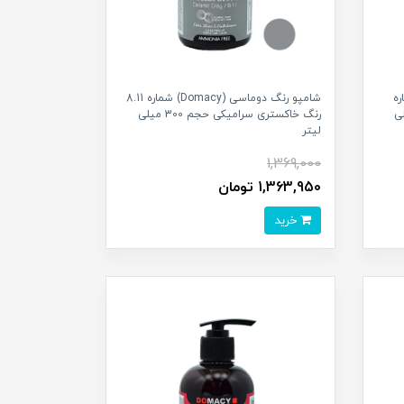
Doma) شماره
شامپو رنگ دوماسی (Domacy) شماره 8.11
حجم 300 میلی
رنگ خاکستری سرامیکی حجم 300 میلی
لیتر
1,369,000
1,363,950 تومان
خرید