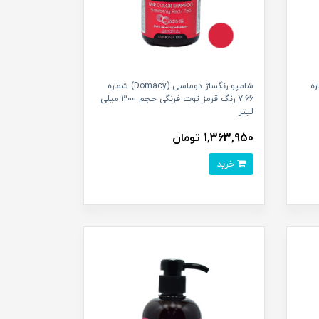
Doma) شماره
شامپو رنگساژ دوماسی (Domacy) شماره
7.66 رنگ قرمز توت فرنگی حجم 300 میلی
لیتر
1,363,950 تومان
خرید