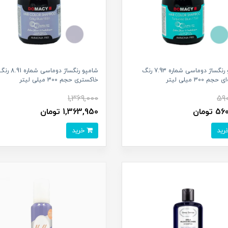
شامپو رنگساژ دوماسی شماره 7.93 رنگ
شامپو رنگساژ دوماس
جم 300 میلی لیتر
خاکستری حجم 300 میلی لیتر
1,369,000
59
تومان
1,363,950 تومان
خرید