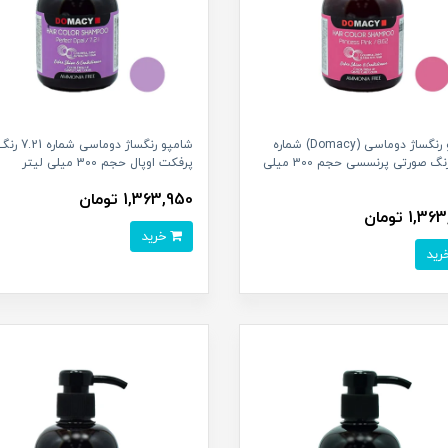
شامپو رنگساژ دوماسی (Domacy) شماره
شامپو رنگساژ دوماسی شماره 7.21
8.62 رنگ صورتی پرنسسی حجم 300 میلی
پرفکت اوپال حجم 300 میلی لیتر
1,363,950 تومان
1, تومان
خرید