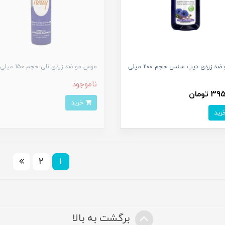
شامپو ضد زردی دیپ سنس حجم 200 میلی
موس مو ضد زردی نلی حجم 150 میلی لیتر
ناموجود
 تومان
خرید
2
1
برگشت به بالا