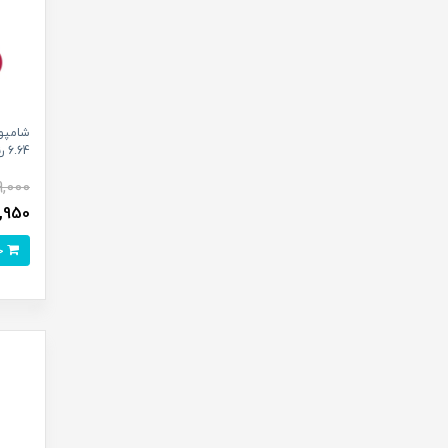
6.64 رنگ قرمز یاقوتی حجم 300 میلی لیتر
9,000
363,950
خرید