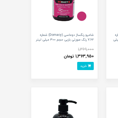
Doma) شماره
شامپو رنگساژ دوماسی (Domacy) شماره
بورگاندی حجم 300 میلی
7.62 رنگ صورتی باربی حجم 300 میلی لیتر
1,369,000
1,363,950 تومان
خرید