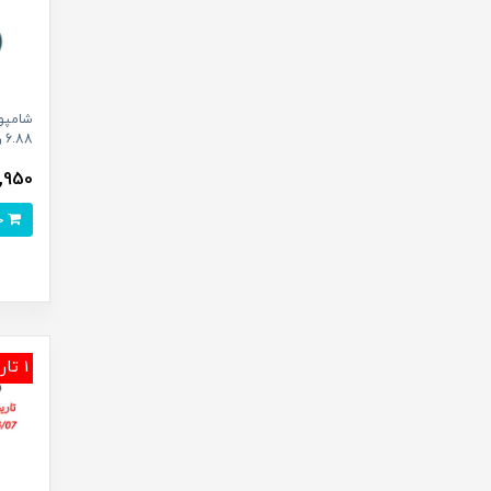
6.88 رنگ سبز آووکادو حجم 300 میلی لیتر
363,950
خرید
1 تاریخ انقضا