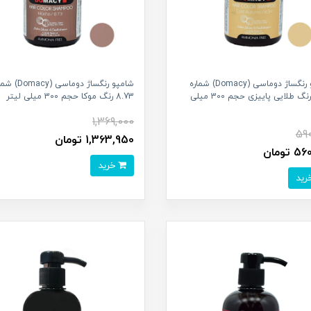
شامپو رنگساژ دوماسی (Domacy) شماره
شامپو رنگساژ دوماسی (cy
8.34 رنگ طلایی پاییزی حجم 300 میلی
8.73 رنگ موکا حجم 300 میلی لیتر
1,369,000
59
1,363,950 تومان
تومان
خرید