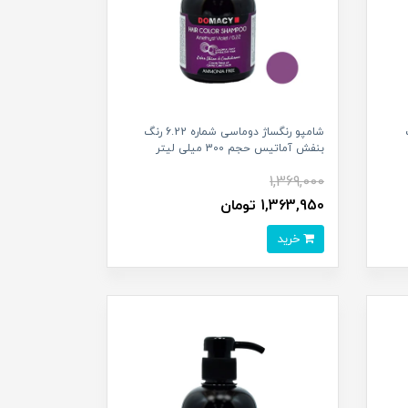
 رنگ
شامپو رنگساژ دوماسی شماره 6.22 رنگ
بنفش آماتیس حجم 300 میلی لیتر
1,369,000
1,363,950 تومان
خرید