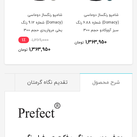
شامپو رنگساژ دوماسی
شامپو رنگساژ دوماسی
شامپ
(Domacy) شماره 6.88 رنگ
(Domacy) شماره 9.12 رنگ
سبز آووکادو حجم 300
یخی مرواریدی حجم 300
خاکس
میلی لیتر
میلی لیتر
300 میلی لیتر
1٪
1,369,000
1,363,950
مان
تومان
1,363,950
تومان
شرح محصول
تقدیم نگاه گرمتان
م