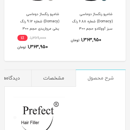
شامپو رنگساژ دوماسی
شامپو رنگساژ دوماسی
شامپ
(Domacy) شماره 6.88 رنگ
(Domacy) شماره 9.12 رنگ
سبز آووکادو حجم 300
یخی مرواریدی حجم 300
خاکس
میلی لیتر
میلی لیتر
300 میلی لیتر
1٪
1,369,000
1,363,950
مان
تومان
1,363,950
تومان
شرح محصول
مشخصات
دیدگاه‌ها