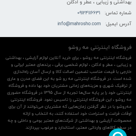
بهداشتی و زیبایی ، عطر و ادکلن
شماره تماس:
09124116631
آدرس ایمیل:
info@mahrosho.com
فروشگاه اینترنتی مه‌ رو‌شو
فروشگاه اینترنتی مه‌ رو‌شو ، برای خرید آنلاین لوازم آرایشی ، بهداشتی
و زیبایی ، عطر و ادکلن ، لوازم شخصی برقی ، برندهای معتبر ایرانی و
خارجی با قیمت مناسب تضمین اصالت کالا و ارسال آسان راه‌اندازی
شده است. در فروشگاه اینترنتی مه رو شو به این فضای مدرن و عاری
از ترافیک شهری و هزینه‌های زمانی مشتریان خود بها داده و فروشگاه
اینترنتی خود را بر پایه سال‌ها تجربه از سال 1395 در فروشگاه حضوری
مه روشو ، این فروشگاه اینترنتی را تاسیس نمود. فروشگاه اینترنتی
مه‌رو‌شو با در نظر گرفتن زمان‌هایی که مشتریان می‌توانند از آن‌ برای
اوقات فراغت و استراحت خود استفاده کنند، به انتخاب و ارائه
محصولات آرایشی و بهداشتی از شرکت‌های معتبر بومی و داخلی و چه
در سطح کالاهای وارداتی معتبر، استاندارد و مرغوب بپردازند.