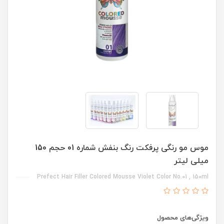
موس مو رنگی پرفکت رنگ بنفش شماره 01 حجم 150
میلی لیتر
Prefect Hair Filler Colored Mousse Violet Color No.01 , 150ml
ویژگی‌های محصول