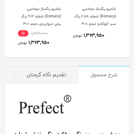
شامپو رنگساژ دوماسی
شامپو رنگساژ دوماسی
شامپ
(Domacy) شماره 6.88 رنگ
(Domacy) شماره 9.12 رنگ
سبز آووکادو حجم 300
یخی مرواریدی حجم 300
خاکس
میلی لیتر
میلی لیتر
300 میلی لیتر
1٪
1,369,000
1,363,950
مان
تومان
1,363,950
تومان
شرح محصول
تقدیم نگاه گرمتان
م