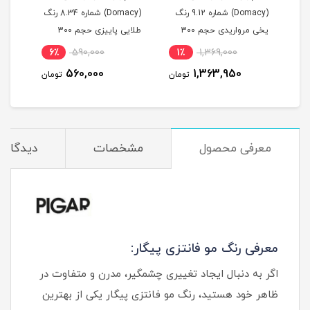
 شماره 6.88 رنگ
(Domacy) شماره 9.12 رنگ
(Domacy) شماره 8.34 رنگ
یخی مرواریدی حجم 300
طلایی پاییزی حجم 300
موکا حجم
میلی لیتر
میلی لیتر
6٪
590,000
1٪
1,369,000
مان
560,000
1,363,950
تومان
تومان
معرفی محصول
مشخصات
دیدگاه‌ه
معرفی رنگ مو فانتزی پیگار:
اگر به دنبال ایجاد تغییری چشمگیر، مدرن و متفاوت در
ظاهر خود هستید، رنگ مو فانتزی پیگار یکی از بهترین