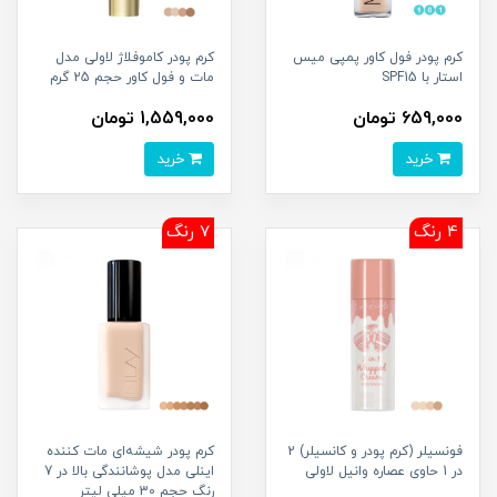
کرم پودر فول کاور پمپی میس
کرم پودر کاموفلاژ لاولی مدل
استار با SPF15
مات و فول کاور حجم 25 گرم
659,000 تومان
1,559,000 تومان
خرید
خرید
4 رنگ
7 رنگ
فونسیلر (کرم پودر و کانسیلر) 2
کرم پودر شیشه‌ای مات کننده
در 1 حاوی عصاره وانیل لاولی
اینلی مدل پوشانندگی بالا در 7
رنگ حجم 30 میلی لیتر