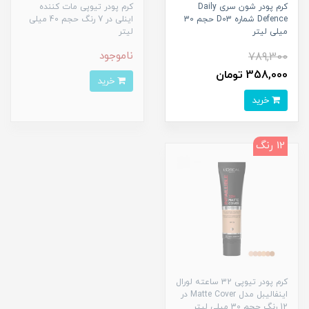
کرم پودر شون سری Daily
کرم پودر تیوپی مات کننده
Defence شماره D03 حجم 30
اینلی در 7 رنگ حجم 40 میلی
میلی لیتر
لیتر
ناموجود
789,300
358,000 تومان
خرید
خرید
12 رنگ
کرم پودر تیوپی 32 ساعته لورال
اینفالیبل مدل Matte Cover در
12 رنگ حجم 30 میلی لیتر