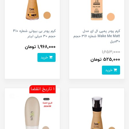
کرم پودر پمپی ال ای مدل
کرم پودر بی بیوتی شماره 410
Make Me Matt شماره 316 حجم
حجم 30 میلی لیتر
30میل
1,968,000 تومان
1,253,000
خرید
525,000 تومان
خرید
1 تاریخ انقضا