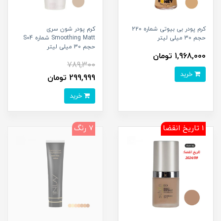
کرم پودر بی بیوتی شماره 220
کرم پودر شون سری
حجم 30 میلی لیتر
Smoothing Matt شماره S04
حجم 30 میلی لیتر
1,968,000 تومان
789,300
خرید
299,999 تومان
خرید
1 تاریخ انقضا
7 رنگ