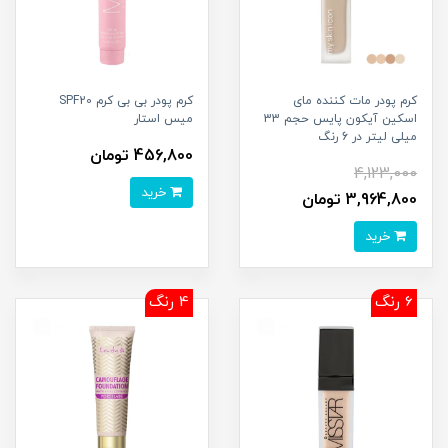
کرم پودر مات کننده مای
کرم پودر بی بی کرم SPF20
اسکین آیکون پایس حجم 33
میس استار
میلی لیتر در 6 رنگ
456,800 تومان
4,123,000
خرید
3,964,800 تومان
خرید
6 رنگ
4 رنگ