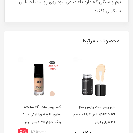
نرم و سبکی که دارد باعث می‌شود روی پوست احساس
سنگینی نکنید.
محصولات مرتبط
سید
کرم پودر مات پایس مدل
کرم پودر مات 24 ساعته
کرم 
نگ حجم
Expert Matt در 2 رنگ حجم
حاوی آلوئه ورا اوتی در 4
30 میلی لیتر
رنگ حجم 30 میلی لیتر
لیتر
56٪
1,750,000