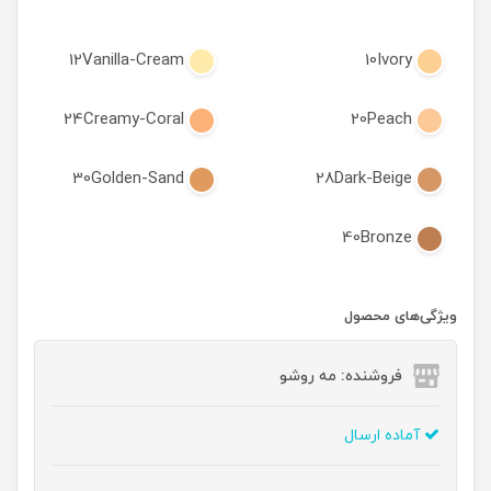
12Vanilla-Cream
10Ivory
24Creamy-Coral
20Peach
30Golden-Sand
28Dark-Beige
40Bronze
ویژگی‌های محصول
فروشنده: مه رو‌شو
آماده ارسال