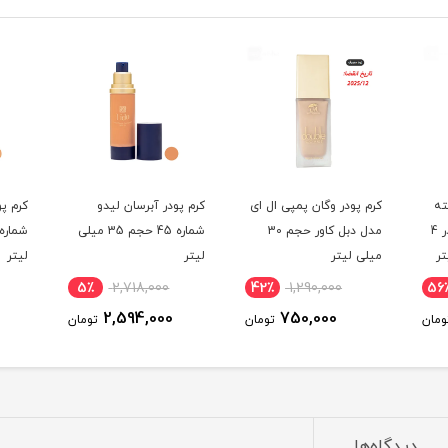
2 ساعته
کرم پودر وگان پمپی ال ای
کرم پودر آبرسان لیدو
کرم پو
حاوی آلوئه ورا اوتی در 4
مدل دبل کاور حجم 30
شماره 45 حجم 35 میلی
میلی لیتر
لیتر
لیتر
5٪
2,718,000
42٪
1,290,000
56
2,594,000
750,000
ومان
تومان
تومان
دیدگاه‌ها