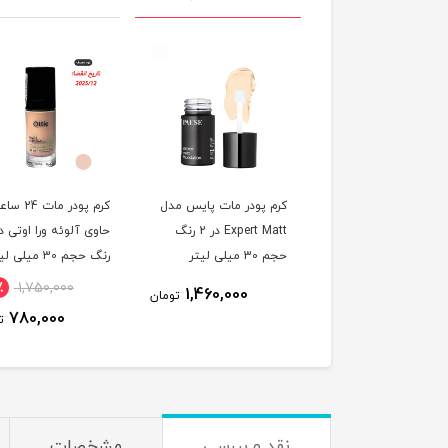
بی کرم پایس حاوی
کرم پودر مات پایس مدل
کرم پودر مات 4
اسید هیالورونیک در 3
Expert Matt در 2 رنگ
م 30 میلی لیتر
حجم 30 میلی لیتر
رنگ حجم 30 میلی لیتر
٪
1,750,000
1,460,000
1,890,000
تومان
تومان
780,000
ت
نقد و بررسی
مشخصات