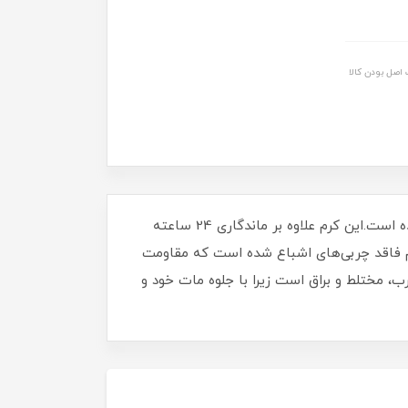
اصل بودن کالا
کرم پودر ایر مات محصولی ویژه از برند بورژوآ است که جهت ایجاد پوششی قوی، مات وماندگار برروی پوست طراحی شده است.این کرم علاوه بر ماندگاری 24 ساعته
رم فاقد چربی‌های اشباع شده است که مقاومت
ب، مختلط و براق است زیرا با جلوه مات خود و