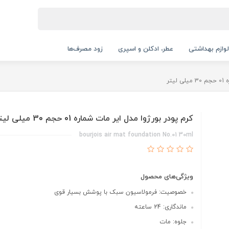
لوازم بهداشتی
عطر، ادکلن و اسپری
زود مصرف‌ها
تر
کرم پودر بورژوا مدل ایر مات شماره 01 حجم 30 میلی لیتر
bourjois air mat foundation No.01 30ml
ویژگی‌های محصول
خصوصیت: فرمولاسیون سبک با پوشش بسیار قوی
ماندگاری: 24 ساعته
جلوه: مات