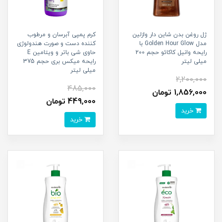
ژل روغن بدن شاین دار وازلین
کرم پمپی آبرسان و مرطوب
مدل Golden Hour Glow با
کننده دست و صورت هندولوژی
رایحه وانیل کاکائو حجم 200
حاوی شی باتر و ویتامین E
میلی لیتر
رایحه میکس بری حجم 375
میلی لیتر
2,200,000
485,000
1,856,000 تومان
449,000 تومان
خرید
خرید