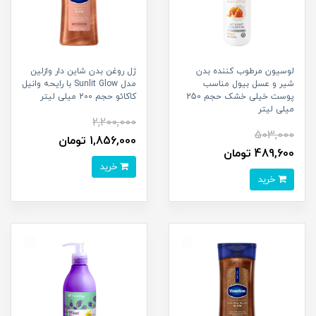
لوسیون مرطوب کننده بدن
ژل روغن بدن شاین دار وازلین
شیر و عسل بیول مناسب
مدل Sunlit Glow با رایحه وانیل
پوست خیلی خشک حجم 250
کاکائو حجم 200 میلی لیتر
میلی لیتر
2,200,000
503,000
1,856,000 تومان
489,600 تومان
خرید
خرید